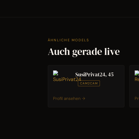
ÄHNLICHE MODELS
Auch gerade live
SusiPrivat24, 45
CAM2CAM
Profil ansehen →
Pr