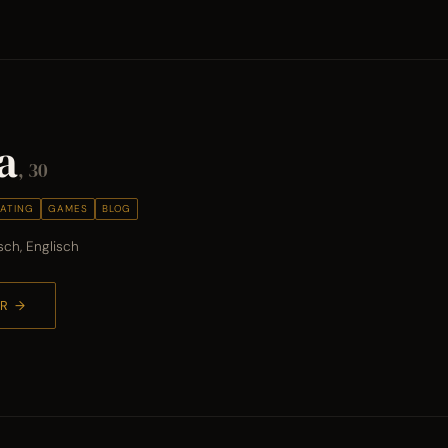
a
, 30
ATING
GAMES
BLOG
sch, Englisch
R →