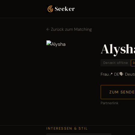
Seeker
← Zurück zum Matching
Alysh
Derzeit offline
D
Frau
📍 DE
🗣 Deut
ZUM SENDE
Partnerlink
INTERESSEN & STIL