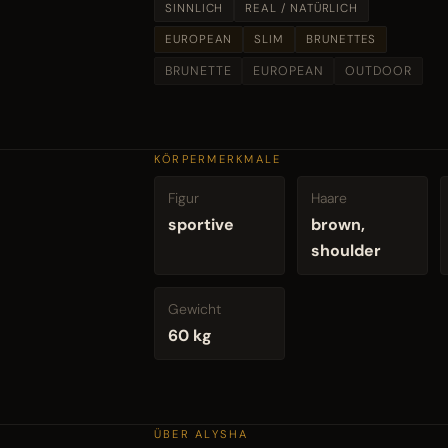
SINNLICH
REAL / NATÜRLICH
EUROPEAN
SLIM
BRUNETTES
BRUNETTE
EUROPEAN
OUTDOOR
KÖRPERMERKMALE
Figur
Haare
sportive
brown,
shoulder
Gewicht
60 kg
ÜBER ALYSHA